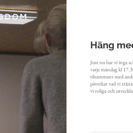
GDOM
Häng med
Just nu har vi inga s
varje måndag kl 17.3
tilsammans med andra
påverkar vad vi trän
vi roliga och utveckl